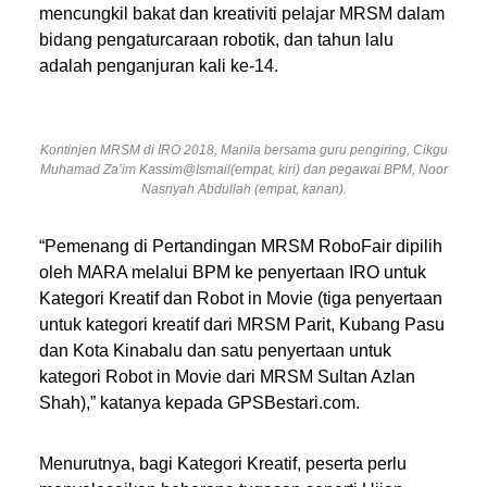
mencungkil bakat dan kreativiti pelajar MRSM dalam
bidang pengaturcaraan robotik, dan tahun lalu
adalah penganjuran kali ke-14.
Kontinjen MRSM di IRO 2018, Manila bersama guru pengiring, Cikgu
Muhamad Za’im Kassim@Ismail(empat, kiri) dan pegawai BPM, Noor
Nasriyah Abdullah (empat, kanan).
“Pemenang di Pertandingan MRSM RoboFair dipilih
oleh MARA melalui BPM ke penyertaan IRO untuk
Kategori Kreatif dan Robot in Movie (tiga penyertaan
untuk kategori kreatif dari MRSM Parit, Kubang Pasu
dan Kota Kinabalu dan satu penyertaan untuk
kategori Robot in Movie dari MRSM Sultan Azlan
Shah),” katanya kepada GPSBestari.com.
Menurutnya, bagi Kategori Kreatif, peserta perlu