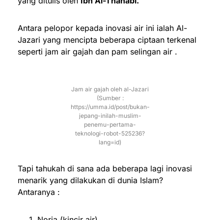
yang ditulis oleh
Ibn Al-Thahabi.
Antara pelopor kepada inovasi air ini ialah Al-
Jazari yang mencipta beberapa ciptaan terkenal
seperti jam air gajah dan pam selingan air .
Jam air gajah oleh al-Jazari
(Sumber :
https://umma.id/post/bukan-
jepang-inilah-muslim-
penemu-pertama-
teknologi-robot-525236?
lang=id)
Tapi tahukah di sana ada beberapa lagi inovasi
menarik yang dilakukan di dunia Islam?
Antaranya :
Noria (kincir air)