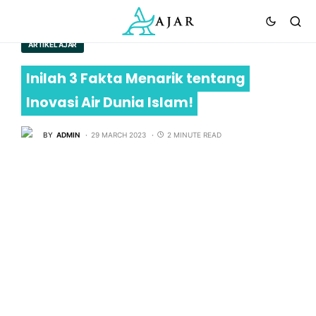
ARTIKEL AJAR
Inilah 3 Fakta Menarik tentang
Inovasi Air Dunia Islam!
BY
ADMIN
29 MARCH 2023
2 MINUTE READ