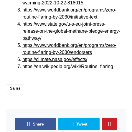
warming-2022-10-22-818015
https://www.worldbank.org/en/programs/zero-
routine-flaring-by-2030/initiative-text
https://www.state.gov/u-s-eu-joint-press-
release-on-the-global-methane-pledge-energy-
pathway/
https://www.worldbank.org/en/programs/zero-
routine-flaring-by-2030/endorsers
https://climate.nasa.gov/effects/
https://en.wikipedia.org/wiki/Routine_flaring
Sains
Share
Tweet