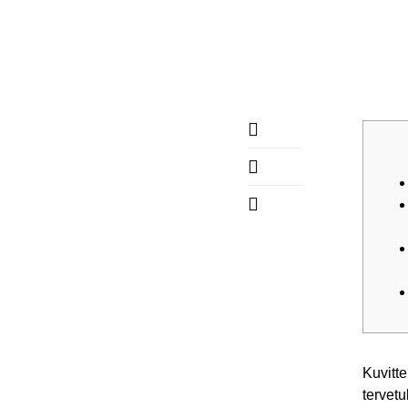
Kuvitte
tervetu