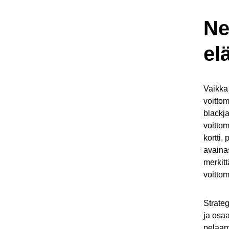
Ne
el
Vaikka 
voittom
blackja
voittom
kortti,
avaina
merkitt
voittom
Strateg
ja osa
pelaami