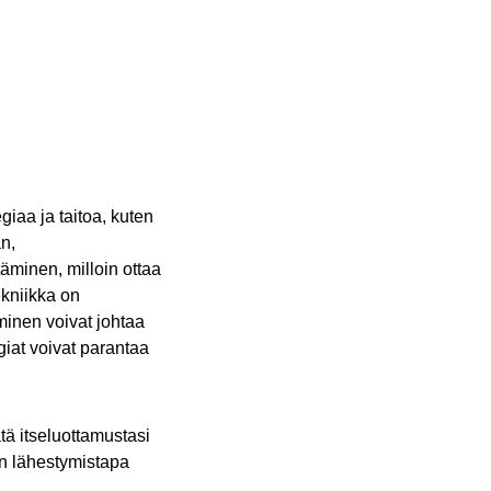
giaa ja taitoa, kuten
an,
äminen, milloin ottaa
ekniikka on
minen voivat johtaa
egiat voivat parantaa
ätä itseluottamustasi
n lähestymistapa