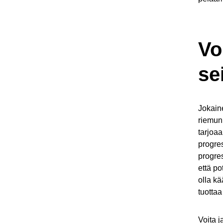
Vo
se
Jokaine
riemun 
tarjoaa
progres
progres
että po
olla kä
tuottaa
Voita j