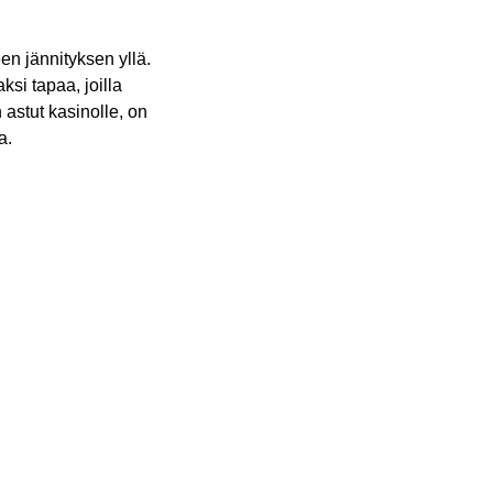
een jännityksen yllä.
ksi tapaa, joilla
astut kasinolle, on
a.