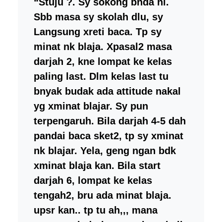
“Stuju
?
. Sy sokong bnda ni.
Sbb masa sy skolah dlu, sy
Langsung xreti baca. Tp sy
minat nk blaja. Xpasal2 masa
darjah 2, kne lompat ke kelas
paling last. Dlm kelas last tu
bnyak budak ada attitude nakal
yg xminat blajar. Sy pun
terpengaruh. Bila darjah 4-5 dah
pandai baca sket2, tp sy xminat
nk blajar. Yela, geng ngan bdk
xminat blaja kan. Bila start
darjah 6, lompat ke kelas
tengah2, bru ada minat blaja.
upsr kan.. tp tu ah,,, mana