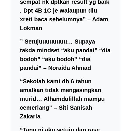
sempat nk dptkan result yg baik
. Dpt 4B 1C je walaupun dlu
xreti baca sebelumnya” – Adam
Lokman
”
Setujuuuuuuuu… Supaya
takda mindset “aku pandai” “dia
bodoh” “aku bodoh” “dia
pandai” – Noraida Ahmad
“Sekolah kami dh 6 tahun
amalkan tidak mengasingkan
murid… Alhamdulillah mampu
cemerlang” – Siti Sanisah
Zakaria
“Tang ni aku setuju dan rase