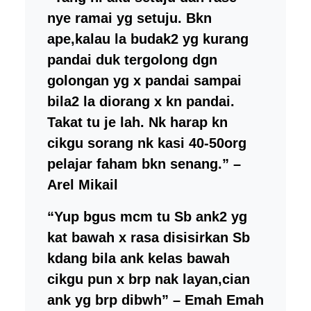
nye ramai yg setuju. Bkn
ape,kalau la budak2 yg kurang
pandai duk tergolong dgn
golongan yg x pandai sampai
bila2 la diorang x kn pandai.
Takat tu je lah. Nk harap kn
cikgu sorang nk kasi 40-50org
pelajar faham bkn senang.” –
Arel Mikail
“Yup bgus mcm tu Sb ank2 yg
kat bawah x rasa disisirkan Sb
kdang bila ank kelas bawah
cikgu pun x brp nak layan,cian
ank yg brp dibwh” – Emah Emah