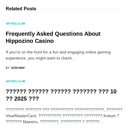
Related Posts
ARTIKEL AJAR
Frequently Asked Questions About
Hippozino Casino
If you’re on the hunt for a fun and engaging online gaming
experience, you might want to check…
BY
AZRI MAY
ARTIKEL AJAR
?????? ?????? ?????? ??????? ??? 10
?? 2025 ???
???????? ??????? ??? ?????????? ?????????????, ???????
Visa/MasterCard, ?????????? ????????? ???????? Kvitum ?
??????? Maestro, ????????, ????????? ? ??????…