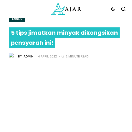
SANTAI
5 tips jimatkan minyak dikongsikan
pensyarah ini!
BY
ADMIN
4 APRIL 2022
2 MINUTE READ