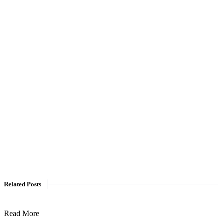
Related Posts
Read More