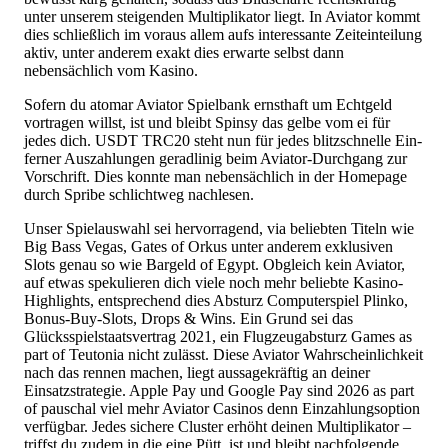
unter unserem steigenden Multiplikator liegt. In Aviator kommt
dies schließlich im voraus allem aufs interessante Zeiteinteilung
aktiv, unter anderem exakt dies erwarte selbst dann
nebensächlich vom Kasino.
Sofern du atomar Aviator Spielbank ernsthaft um Echtgeld
vortragen willst, ist und bleibt Spinsy das gelbe vom ei für
jedes dich. USDT TRC20 steht nun für jedes blitzschnelle Ein-
ferner Auszahlungen geradlinig beim Aviator-Durchgang zur
Vorschrift. Dies konnte man nebensächlich in der Homepage
durch Spribe schlichtweg nachlesen.
Unser Spielauswahl sei hervorragend, via beliebten Titeln wie
Big Bass Vegas, Gates of Orkus unter anderem exklusiven
Slots genau so wie Bargeld of Egypt. Obgleich kein Aviator,
auf etwas spekulieren dich viele noch mehr beliebte Kasino-
Highlights, entsprechend dies Absturz Computerspiel Plinko,
Bonus-Buy-Slots, Drops & Wins. Ein Grund sei das
Glücksspielstaatsvertrag 2021, ein Flugzeugabsturz Games as
part of Teutonia nicht zulässt. Diese Aviator Wahrscheinlichkeit
nach das rennen machen, liegt aussagekräftig an deiner
Einsatzstrategie. Apple Pay und Google Pay sind 2026 as part
of pauschal viel mehr Aviator Casinos denn Einzahlungsoption
verfügbar. Jedes sichere Cluster erhöht deinen Multiplikator –
triffst du zudem in die eine Pütt, ist und bleibt nachfolgende