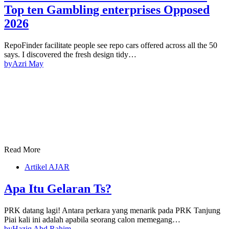
Top ten Gambling enterprises Opposed
2026
RepoFinder facilitate people see repo cars offered across all the 50
says. I discovered the fresh design tidy…
by
Azri May
Read More
Artikel AJAR
Apa Itu Gelaran Ts?
PRK datang lagi! Antara perkara yang menarik pada PRK Tanjung
Piai kali ini adalah apabila seorang calon memegang…
by
Haziq Abd Rahim
Designed & Developed by
REKASAWANG