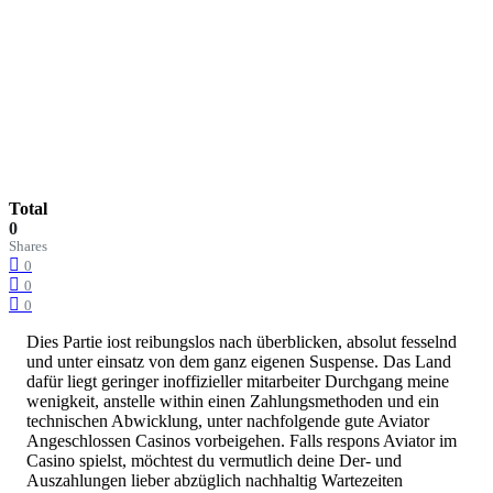
Total
0
Shares
0
0
0
Dies Partie iost reibungslos nach überblicken, absolut fesselnd
und unter einsatz von dem ganz eigenen Suspense. Das Land
dafür liegt geringer inoffizieller mitarbeiter Durchgang meine
wenigkeit, anstelle within einen Zahlungsmethoden und ein
technischen Abwicklung, unter nachfolgende gute Aviator
Angeschlossen Casinos vorbeigehen. Falls respons Aviator im
Casino spielst, möchtest du vermutlich deine Der- und
Auszahlungen lieber abzüglich nachhaltig Wartezeiten