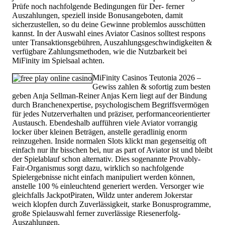
Prüfe noch nachfolgende Bedingungen für Der- ferner
Auszahlungen, speziell inside Bonusangeboten, damit
sicherzustellen, so du deine Gewinne problemlos ausschütten
kannst. In der Auswahl eines Aviator Casinos solltest respons
unter Transaktionsgebühren, Auszahlungsgeschwindigkeiten &
verfügbare Zahlungsmethoden, wie die Nutzbarkeit bei
MiFinity im Spielsaal achten.
MiFinity Casinos Teutonia 2026 –
Gewiss zahlen & sofortig zum besten
geben Anja Sellman-Reiner Anjas Kern liegt auf der Bindung
durch Branchenexpertise, psychologischem Begriffsvermögen
für jedes Nutzerverhalten und präziser, performanceorientierter
Austausch. Ebendeshalb aufführen viele Aviator vorrangig
locker über kleinen Beträgen, anstelle geradlinig enorm
reinzugehen. Inside normalen Slots klickt man gegenseitig oft
einfach nur ihr bisschen bei, nur as part of Aviator ist und bleibt
der Spielablauf schon alternativ. Dies sogenannte Provably-
Fair-Organismus sorgt dazu, wirklich so nachfolgende
Spielergebnisse nicht einfach manipuliert werden können,
anstelle 100 % einleuchtend generiert werden. Versorger wie
gleichfalls JackpotPiraten, Wildz unter anderem Jokerstar
weich klopfen durch Zuverlässigkeit, starke Bonusprogramme,
große Spielauswahl ferner zuverlässige Riesenerfolg-
Auszahlungen.