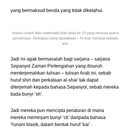
yang bermaksud benda yang tidak diketahui.
Antara contoh teks matematik Arab abad ke 10 yang mencari punca
persamaan. Perkataan yang dipetakkan – Al shai’ merujuk kepada
anu.
Jadi ini agak bermasalah bagi sarjana – sarjana
Sepanyol Zaman Pertengahan yang disuruh
menterjemahkan tulisan – tulisan Arab ini, sebab
huruf shin dan perkataan al-shai’ tak dapat
diterjemah kepada bahasa Sepanyol, sebab mereka
tiada bunyi ‘sh’.
Jadi mereka pun mencipta peraturan di mana
mereka meminjam bunyi ‘ck’ daripada bahasa
Yunani klasik, dalam bentuk huruf ‘kai’ .